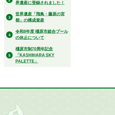
界遺産に登録されました！
世界遺産「飛鳥・藤原の宮
都」の構成資産
令和8年度 橿原市総合プール
の休止について
橿原市制70周年記念
「KASHIHARA SKY
PALETTE」