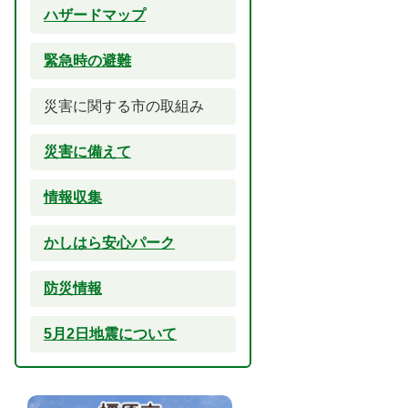
ハザードマップ
緊急時の避難
災害に関する市の取組み
災害に備えて
情報収集
かしはら安心パーク
防災情報
5月2日地震について
2
3