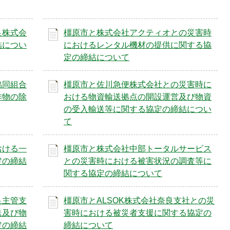
枚
目
良株式会
橿原市と株式会社アクティオとの災害時
の
結につい
におけるレンタル機材の提供に関する協
ス
定の締結について
ラ
イ
協同組合
橿原市と佐川急便株式会社との災害時に
ド
作物の除
おける物資輸送拠点の開設運営及び物資
の受入輸送等に関する協定の締結につい
て
おける一
橿原市と株式会社中部トータルサービス
定の締結
との災害時における被害状況の調査等に
関する協定の締結について
良主管支
橿原市とALSOK株式会社奈良支社との災
送及び物
害時における被災者支援に関する協定の
定の締結
締結について