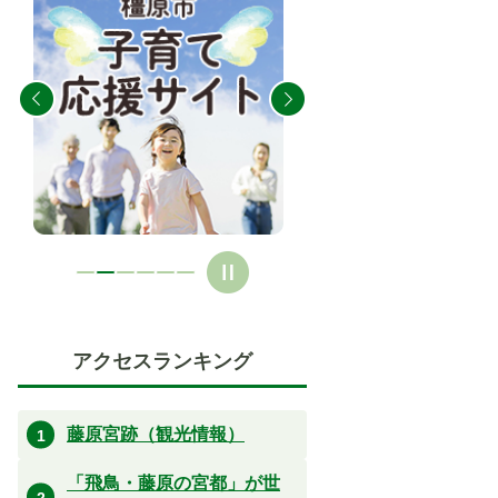
枚
枚
目
目
の
の
ス
ス
ラ
ラ
イ
イ
ド
ド
アクセスランキング
藤原宮跡（観光情報）
「飛鳥・藤原の宮都」が世