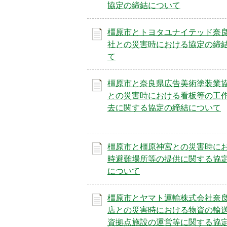
協定の締結について
枚
枚
目
目
橿原市とトヨタユナイテッド奈
の
の
社との災害時における協定の締
ス
ス
て
ラ
ラ
イ
イ
橿原市と奈良県広告美術塗装業
ド
ド
との災害時における看板等の工
去に関する協定の締結について
橿原市と橿原神宮との災害時に
時避難場所等の提供に関する協
について
橿原市とヤマト運輸株式会社奈
店との災害時における物資の輸
資拠点施設の運営等に関する協