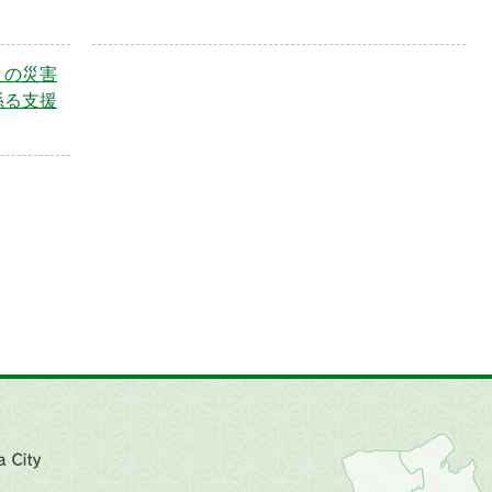
との災害
係る支援
近
畿
地