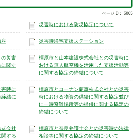
ページID：
5865
災害時における防災協定について
講座
災害時帰宅支援ステーション
との災害
橿原市と山本建設株式会社との災害時に
供に関す
おける無人航空機を活用した支援活動等
に関する協定の締結について
災害時に
橿原市とコーナン商事株式会社との災害
の締結に
時における物資の供給に関する協定並び
に一時避難場所等の提供に関する協定の
締結について
株式会社
橿原市と奈良弁護士会との災害時の法律
に関する
相談等に関する協定の締結について
1