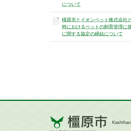
について
橿原市とイオンペット株式会社
時におけるペットの飼育管理に
に関する協定の締結について
橿
原
市