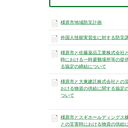
橿原市地域防災計画
外国人技能実習生に対する防災
橿原市と佐藤薬品工業株式会社
時における一時避難場所等の提
る協定の締結について
橿原市と大東建託株式会社との
おける物資の供給に関する協定
ついて
橿原市とスギホールディングス
との災害時における物資の供給
5
6