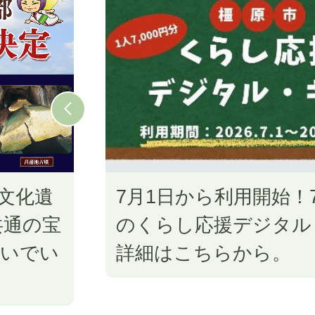
枚
目
の
ス
ラ
イ
ド
文化遺
7月1日から利用開始！7
共通の宝
のくらし応援デジタル
継いでい
詳細はこちらから。