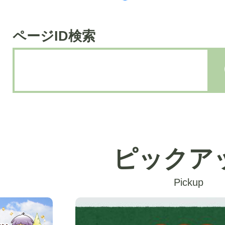
ド
検
ページID検索
索
ピックア
Pickup
2