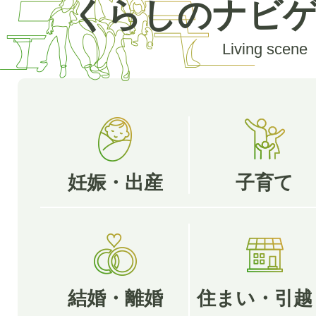
くらしのナビ
2026年08月13日
Living scene
<8月14日＞みんなでやろう！
2026年08月13日
男女共同参画広場サロン「おしゃ
第2金曜日に開催）
妊娠・出産
子育て
2026年08月14日
＜8月15日＞ 介護相談・障が
談
結婚・離婚
住まい・引越