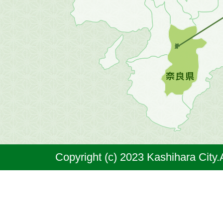
の
地
図。
橿
原
市
は
奈
Copyright (c) 2023 Kashihara City.
良
県
の
北