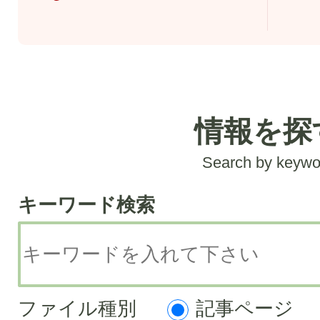
情報を探
Search by keywo
キーワード検索
キ
ー
ワ
ファイル種別
記事ページ
ー