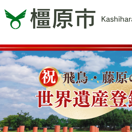
2
枚
目
の
ス
ラ
イ