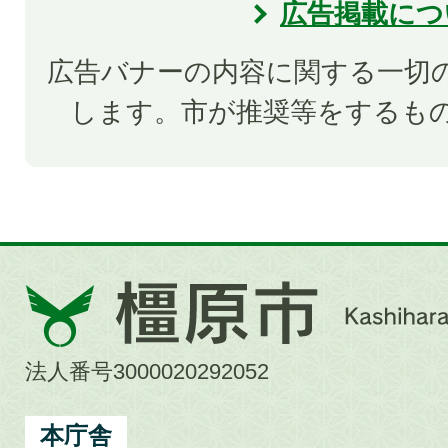
広告掲載につ
広告バナーの内容に関する一切
します。市が推奨等をするも
橿
原
市
法人番号3000020292052
Kashihara
City
本庁舎