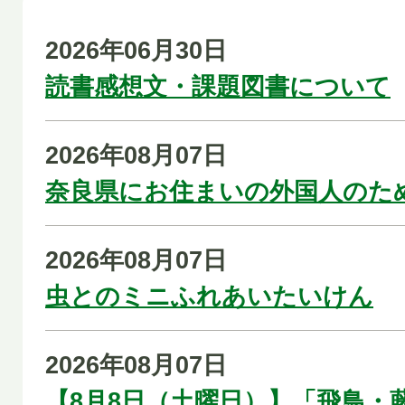
愛宕祭
2026年06月30日
読書感想文・課題図書について
2026年08月04日
NEW
市民農園の利用者募集
2026年08月07日
奈良県にお住まいの外国人のた
2026年08月04日
インターネット公売実施のお知
2026年08月07日
虫とのミニふれあいたいけん
2026年08月04日
（市議会）令和8年第3回(8月)
2026年08月07日
を掲載しました。
【8月8日（土曜日）】「飛鳥・