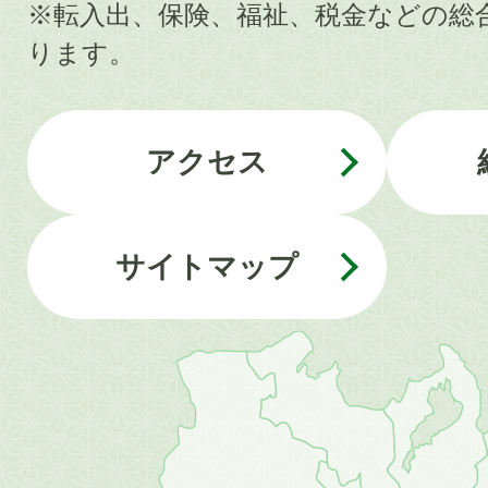
※転入出、保険、福祉、税金などの総
ります。
アクセス
サイトマップ
近
畿
地
方