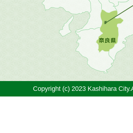
の
地
図。
橿
原
市
は
奈
Copyright (c) 2023 Kashihara City.
良
県
の
北