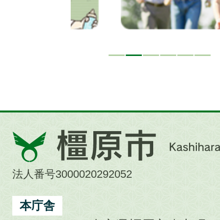
橿
原
市
法人番号3000020292052
Kashihara
City
本庁舎