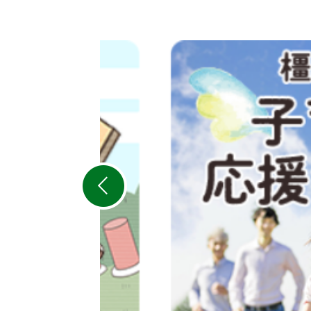
2
枚
目
の
ス
ラ
イ
ド