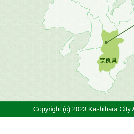
地
方
の
地
図。
橿
原
市
は
奈
Copyright (c) 2023 Kashihara City.
良
県
の