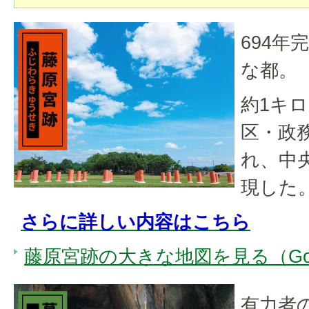
694年
な都。
約1キ
区・政
れ、中
現した
さらに詳しい内容はこちら
藤原宮跡の大きな地図を見る（Goo
有力者