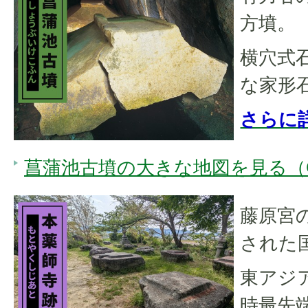
方墳。
横穴式
な家形
さらに
菖蒲池古墳の大きな地図を見る（Go
藤原宮
された
東アジ
時最先