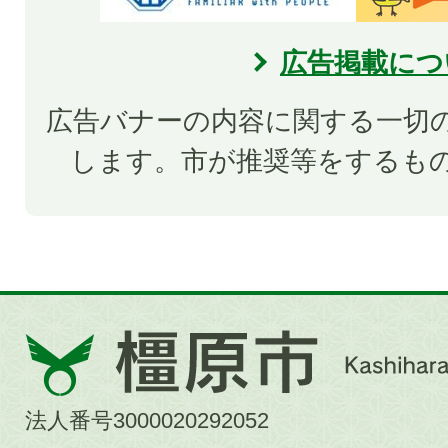
広告掲載につ
広告バナーの内容に関する一切
します。市が推奨等をするも
橿
原
市
法人番号3000020292052