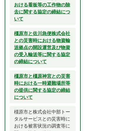
おける看板等の工作物の除
去に関する協定の締結につ
いて
橿原市と佐川急便株式会社
との災害時における物資輸
送拠点の開設運営及び物資
の受入輸送等に関する協定
の締結について
橿原市と橿原神宮との災害
時における一時避難場所等
の提供に関する協定の締結
について
橿原市と株式会社中部トー
タルサービスとの災害時に
おける被害状況の調査等に