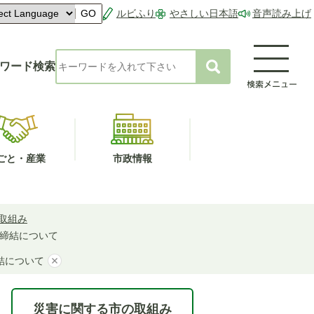
ルビふり
やさしい日本語
音声読み上げ
GO
ワード検索
ごと・産業
市政情報
取組み
締結について
結について
災害に関する市の取組み