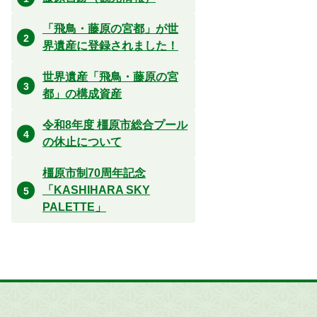
「飛鳥・藤原の宮都」が世
界遺産に登録されました！
世界遺産「飛鳥・藤原の宮
都」の構成資産
令和8年度 橿原市総合プール
の休止について
橿原市制70周年記念
「KASHIHARA SKY
PALETTE」