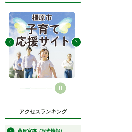
2
3
枚
枚
目
目
の
の
ス
ス
ラ
ラ
イ
イ
ド
ド
アクセスランキング
藤原宮跡（観光情報）