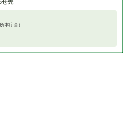
わせ先
役所本庁舎）