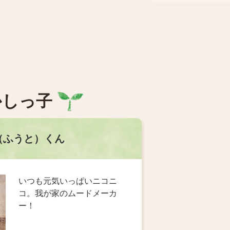
かしっ子
3
枚
こうたろう）くん
目
の
ス
元気に産まれてきてくれてあ
ラ
りがとう。心も体も大きく育
イ
ってね。
ド