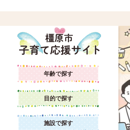
1
枚
目
の
ス
ラ
イ
年齢で探す
ド
目的で探す
施設で探す