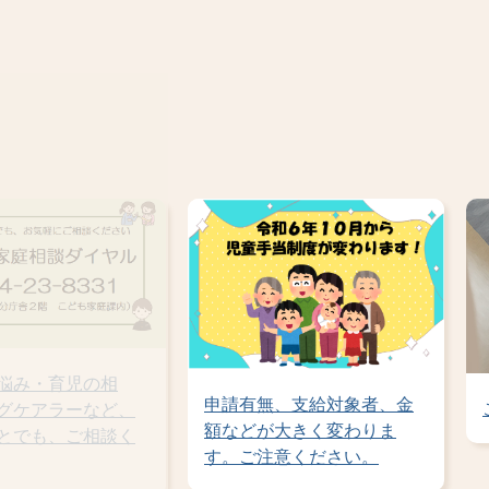
5
1
枚
枚
目
目
の
の
ス
ス
ラ
ラ
イ
イ
妊娠中の悩み・育児の相
ド
ド
育料の無償化スター
談・ヤングケアラーなど、
4～)
どんなことでも、ご相談く
ださい