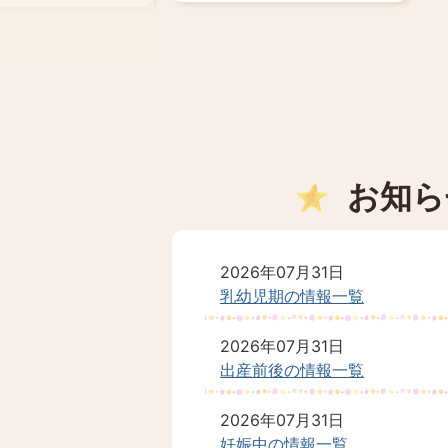
お知ら
1
枚
ん
楓翔（ふう
2026年07月31日
目
乳幼児期の情報一覧
の
ス
2026年07月31日
ールが大好きな湊も
い
ラ
出産前後の情報一覧
りました！
コ
イ
に夢を詰め、彩り豊
ー
ド
2026年07月31日
を！
妊娠中の情報一覧