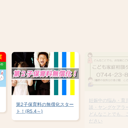
3
4
枚
枚
目
目
の
の
ス
ス
ラ
ラ
18歳までの子ども医療費 窓
イ
イ
口負担無償化！
ド
ド
第2子保育料の無
ト！(R5.4～)