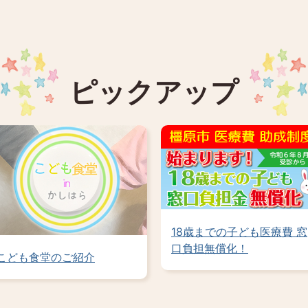
ピックアップ
2
枚
目
の
ス
ラ
イ
ド
申請有無、支給対象者、金
こども食堂のご紹介
額などが大きく変わりま
す。ご注意ください。