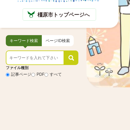
橿原市トップページへ
キーワード検索
ページID検索
キ
キ
ー
ー
ワ
ワ
ファイル種別
ー
ー
記事ページ
PDF
すべて
ド
ド
検
検
索
索