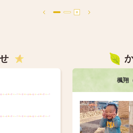
せ
2
枚
と）くん
幸太郎（
目
の
ス
つも元気いっぱいニコニ
ラ
。我が家のムードメーカ
イ
！
ド