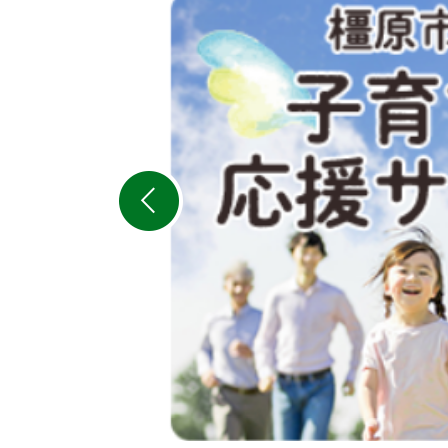
2
枚
目
の
ス
ラ
イ
ド