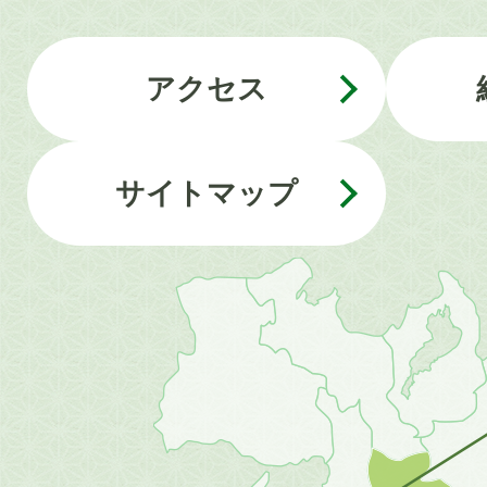
アクセス
サイトマップ
近
畿
地
方
の
地