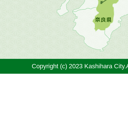
図。
橿
原
市
は
奈
Copyright (c) 2023 Kashihara City.
良
県
の
北
部
に