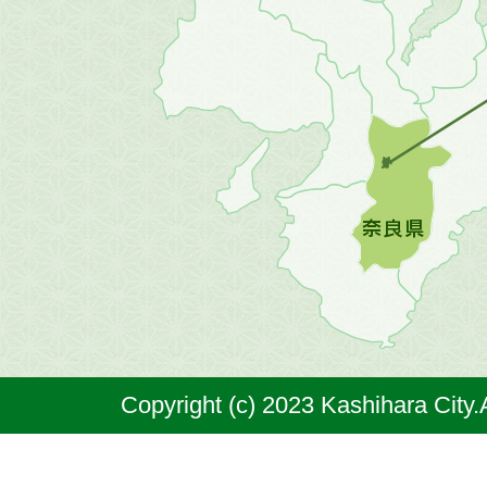
地
方
の
地
図。
橿
原
市
は
奈
Copyright (c) 2023 Kashihara City.
良
県