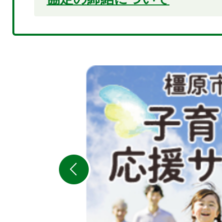
2
枚
目
の
ス
ラ
イ
ド