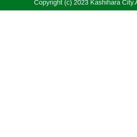
Copyright (c) 2023 Kashihara City.
良
県
の
北
部
に
位
置
す
る
市
で
あ