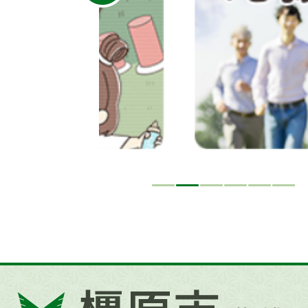
イ
ド
橿