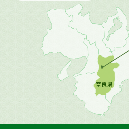
近
畿
地
方
の
地
図。
橿
原
市
は
奈