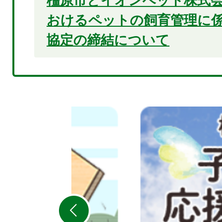
橿原市とイオンペット株式
おけるペットの飼育管理に
協定の締結について
2
枚
目
の
ス
ラ