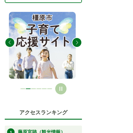
2
3
枚
枚
目
目
の
の
ス
ス
ラ
ラ
イ
イ
ド
ド
アクセスランキング
藤原宮跡（観光情報）