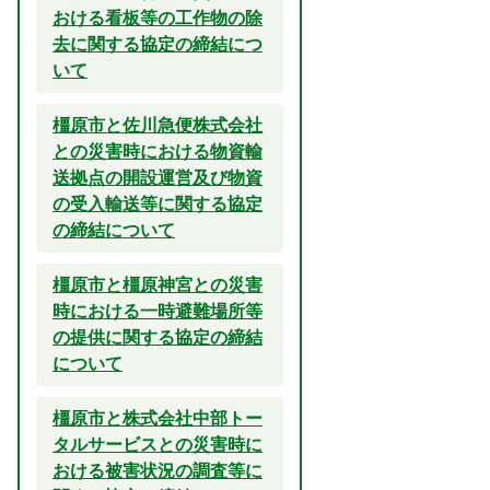
おける看板等の工作物の除
去に関する協定の締結につ
いて
橿原市と佐川急便株式会社
との災害時における物資輸
送拠点の開設運営及び物資
の受入輸送等に関する協定
の締結について
橿原市と橿原神宮との災害
時における一時避難場所等
の提供に関する協定の締結
について
橿原市と株式会社中部トー
タルサービスとの災害時に
おける被害状況の調査等に