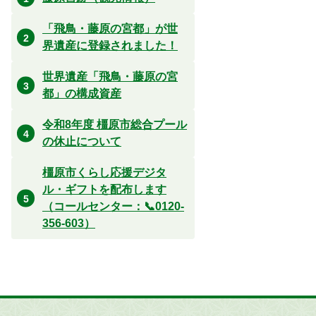
「飛鳥・藤原の宮都」が世
界遺産に登録されました！
世界遺産「飛鳥・藤原の宮
都」の構成資産
令和8年度 橿原市総合プール
の休止について
橿原市くらし応援デジタ
ル・ギフトを配布します
（コールセンター：📞0120-
356-603）