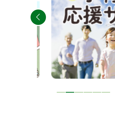
ス
ラ
イ
ド