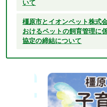
いて
橿原市とイオンペット株式
おけるペットの飼育管理に
協定の締結について
2
枚
目
の