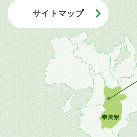
サイトマップ
近
畿
地
方
の
地
図。
橿
原
市