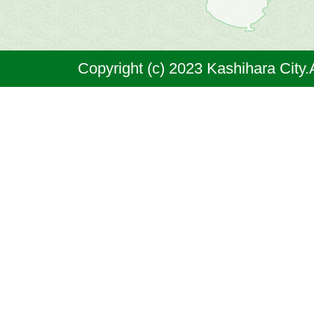
は
奈
Copyright (c) 2023 Kashihara City.
良
県
の
北
部
に
位
置
す
る