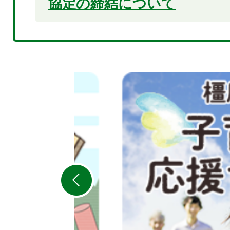
協定の締結について
2
枚
目
の
ス
ラ
イ
ド