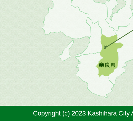
地
方
の
地
図。
橿
原
市
は
奈
Copyright (c) 2023 Kashihara City.
良
県