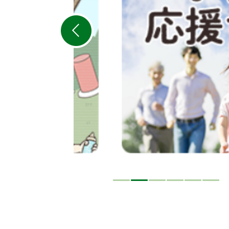
ス
ラ
イ
ド