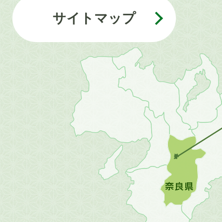
サイトマップ
近
畿
地
方
の
地
図。
橿
原
市