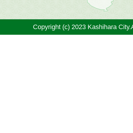
は
奈
Copyright (c) 2023 Kashihara City.
良
県
の
北
部
に
位
置
す
る