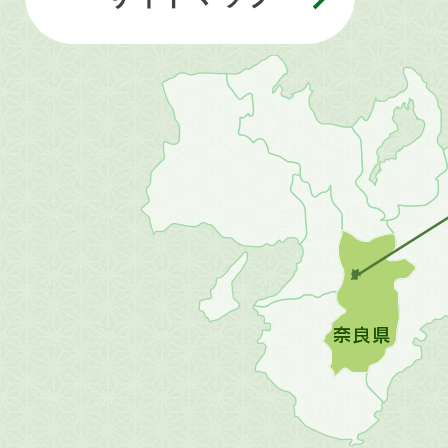
近
畿
地
方
の
地
図。
橿
原
市
は