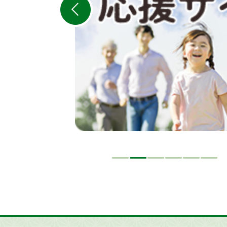
ラ
イ
ド