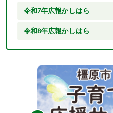
令和7年広報かしはら
令和8年広報かしはら
2
枚
目
の
ス