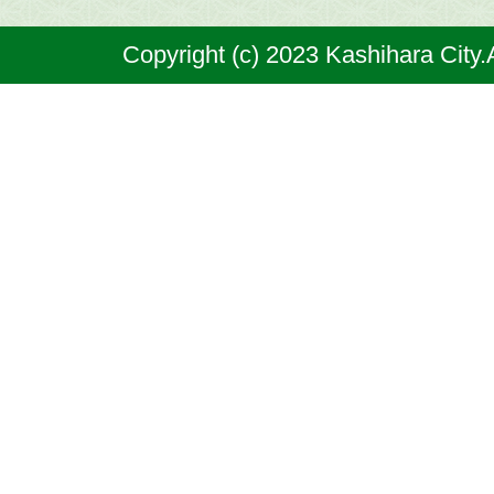
奈
Copyright (c) 2023 Kashihara City.
良
県
の
北
部
に
位
置
す
る
市