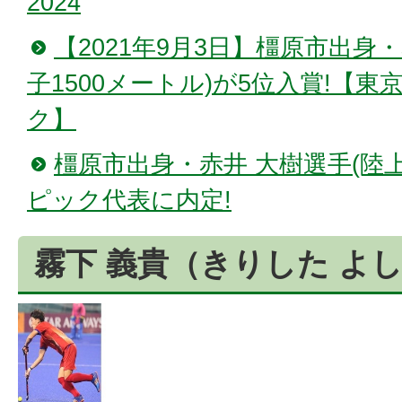
2024
【2021年9月3日】橿原市出身
子1500メートル)が5位入賞!【東
ク】
橿原市出身・赤井 大樹選手(陸上
ピック代表に内定!
霧下 義貴（きりした よ