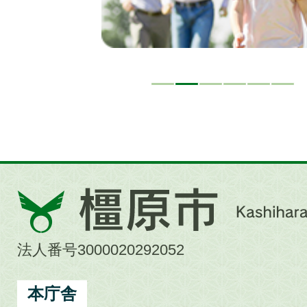
橿
原
市
法人番号3000020292052
Kashihara
City
本庁舎