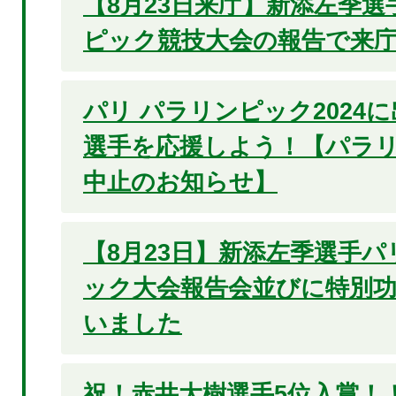
【8月23日来庁】新添左季
ピック競技大会の報告で来
パリ パラリンピック2024
選手を応援しよう！【パラ
中止のお知らせ】
【8月23日】新添左季選手パ
ック大会報告会並びに特別
いました
祝！赤井大樹選手5位入賞！