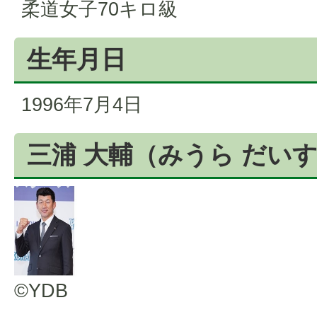
柔道女子70キロ級
生年月日
1996年7月4日
三浦 大輔（みうら だい
©YDB