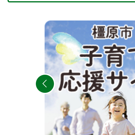
2
枚
目
の
ス
ラ
イ
ド