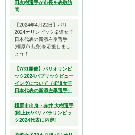
田友樹選手が市長を表敬訪
問
【2024年4月22日】パリ
2024オリンピック柔道女子
日本代表の新添左季選手
(橿原市出身)を応援しまし
ょう！
【7/31開催】パリオリンピ
ック2024パブリックビュー
イングについて（柔道女子
日本代表の新添左季選手）
橿原市出身・赤井 大樹選手
(陸上)がパリ パラリンピッ
ク2024代表に内定!