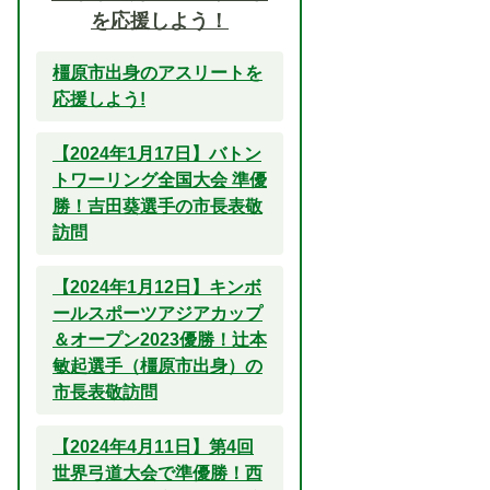
を応援しよう！
橿原市出身のアスリートを
応援しよう!
【2024年1月17日】バトン
トワーリング全国大会 準優
勝！吉田葵選手の市長表敬
訪問
【2024年1月12日】キンボ
ールスポーツアジアカップ
＆オープン2023優勝！辻本
敏起選手（橿原市出身）の
市長表敬訪問
【2024年4月11日】第4回
世界弓道大会で準優勝！西