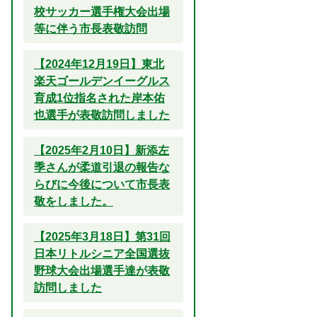
校サッカー選手権大会出場
等に伴う市長表敬訪問
【2024年12月19日】東北
楽天ゴールデンイーグルス
育成1位指名された岸本佑
也選手が表敬訪問しました
【2025年2月10日】新添左
季さんが柔道引退の報告な
らびに今後について市長表
敬をしました。
【2025年3月18日】第31回
日本リトルシニア全国選抜
野球大会出場選手達が表敬
訪問しました