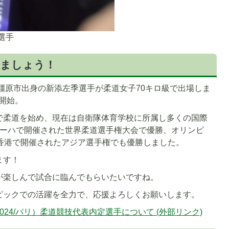
添選手
しましょう！
に橿原市出身の新添左季選手が柔道女子70キロ級で出場しま
合開始。
で柔道を始め、現在は自衛隊体育学校に所属し多くの国際
ドーハで開催された世界柔道選手権大会で優勝、オリンピ
日香港で開催されたアジア選手権でも優勝しました。
ます！
が楽しんで試合に臨んでもらいたいですね。
ピックでの活躍を全力で、応援よろしくお願いします。
024/パリ）柔道競技代表内定選手について (外部リンク)