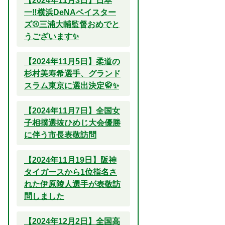
【2024年11月3日】日本
一‼横浜DeNAベイスター
ズ⚾三浦大輔監督おめでと
うございます✨
【2024年11月5日】柔道の
杉村美寿希選手、グランド
スラム東京に選出決定🥋✨
【2024年11月7日】全国女
子相撲選抜ひめじ大会優勝
に伴う市長表敬訪問
【2024年11月19日】阪神
タイガースから1位指名さ
れた伊原陵人選手が表敬訪
問しました
【2024年12月2日】全国高