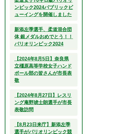
柔道女子70キロ級パリオリ
ンピック2024パブリックビ
ューイングを開催しました
新添左季選手、柔道混合団
体 銀メダルおめでとう！！
パリオリンピック2024
【2024年8月5日】奈良県
立橿原高等学校女子ハンド
ボール部の皆さんが市長表
敬
【2024年8月27日】レスリ
ング庵野琥士朗選手が市長
表敬訪問
【8月23日来庁】新添左季
選手がパリオリンピック競