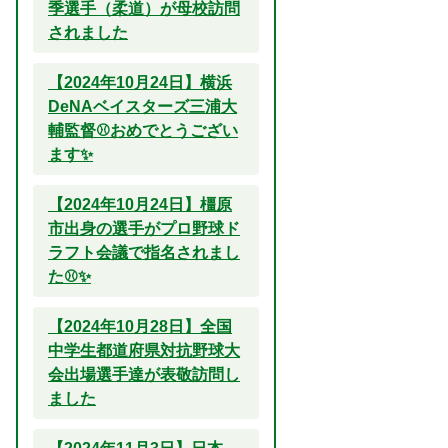
季選手（柔道）が母校訪問
されました
【2024年10月24日】横浜
DeNAベイスターズ三浦大
輔監督⚾おめでとうござい
ます✨
【2024年10月24日】橿原
市出身の選手がプロ野球ド
ラフト会議で指名されまし
た⚾✨
【2024年10月28日】全国
中学生都道府県対抗野球大
会出場選手達が表敬訪問し
ました