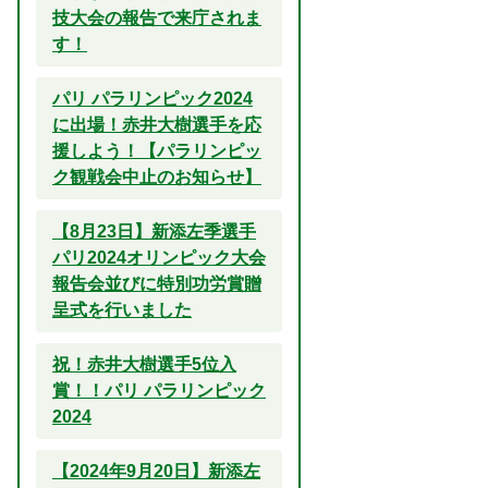
技大会の報告で来庁されま
す！
パリ パラリンピック2024
に出場！赤井大樹選手を応
援しよう！【パラリンピッ
ク観戦会中止のお知らせ】
【8月23日】新添左季選手
パリ2024オリンピック大会
報告会並びに特別功労賞贈
呈式を行いました
祝！赤井大樹選手5位入
賞！！パリ パラリンピック
2024
【2024年9月20日】新添左