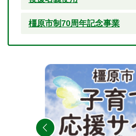
橿原市制70周年記念事業
2
枚
目
の
ス
ラ