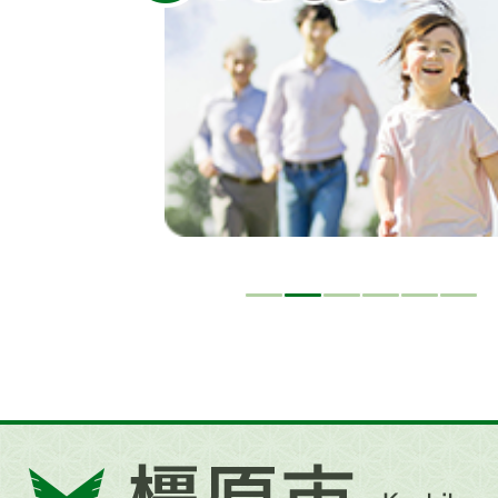
イ
ド
橿