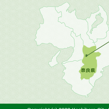
近
畿
地
方
の
地
図。
橿
原
市
は
奈