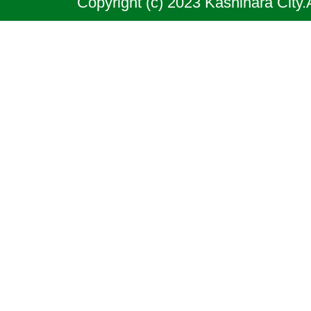
Copyright (c) 2023 Kashihara City.
良
県
の
北
部
に
位
置
す
る
市
で
あ