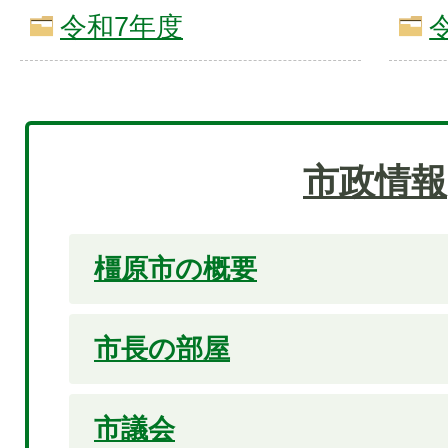
令和7年度
市政情報
橿原市の概要
市長の部屋
市議会