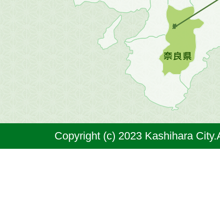
地
図。
橿
原
市
は
奈
Copyright (c) 2023 Kashihara City.
良
県
の
北
部