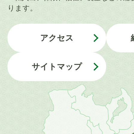
ります。
アクセス
サイトマップ
近
畿
地
方
の