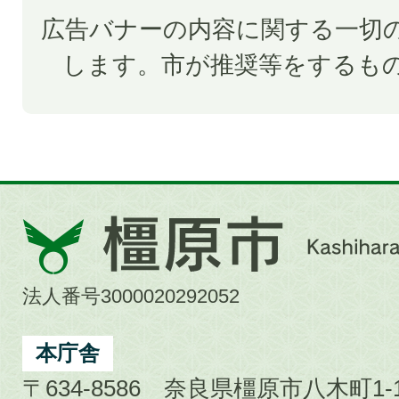
広告バナーの内容に関する一切
します。市が推奨等をするも
橿
原
市
法人番号3000020292052
Kashihara
City
本庁舎
〒634-8586 奈良県橿原市八木町1-1