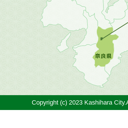
地
方
の
地
図。
橿
原
市
は
奈
Copyright (c) 2023 Kashihara City.
良
県
の