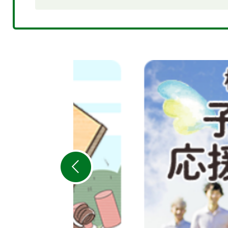
2
枚
目
の
ス
ラ
イ
ド