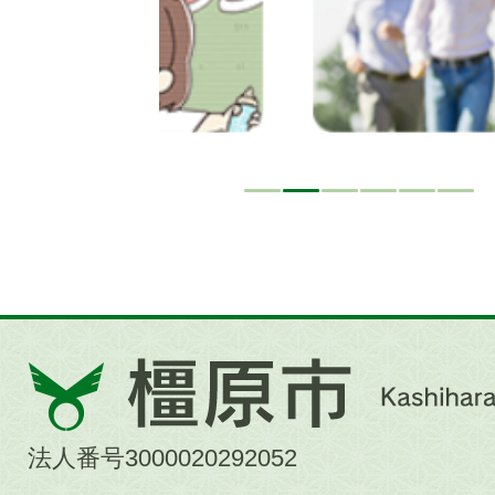
橿
原
市
法人番号3000020292052
Kashihara