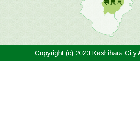
原
市
は
奈
Copyright (c) 2023 Kashihara City.
良
県
の
北
部
に
位
置