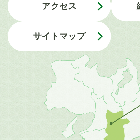
アクセス
サイトマップ
近
畿
地
方
の
地
図。
橿