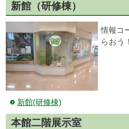
新館（研修棟）
情報コ
らおう
新館(研修棟)
本館二階展示室