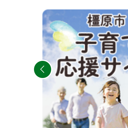
2
枚
目
の
ス
ラ
イ
ド