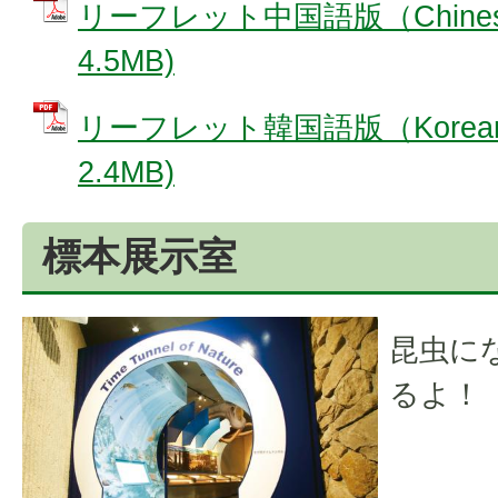
リーフレット中国語版（Chines
4.5MB)
リーフレット韓国語版（Korean
2.4MB)
標本展示室
昆虫に
るよ！