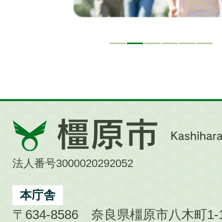
橿
原
市
法人番号3000020292052
Kashihara
City
本庁舎
〒634-8586 奈良県橿原市八木町1-1