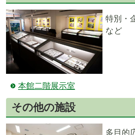
特別・
など
本館二階展示室
その他の施設
多目的