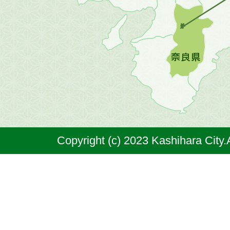
地
図。
橿
原
市
は
奈
Copyright (c) 2023 Kashihara City.
良
県
の
北
部