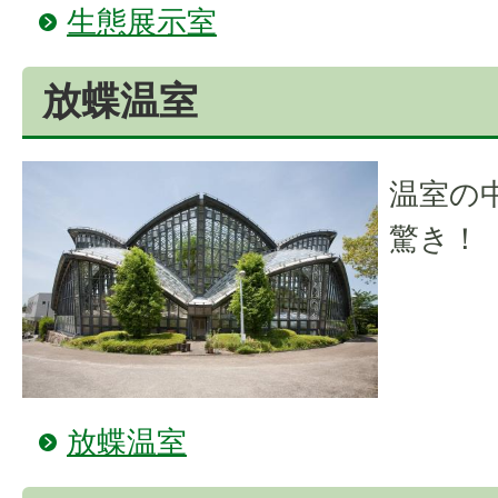
生態展示室
放蝶温室
温室の
驚き！
放蝶温室