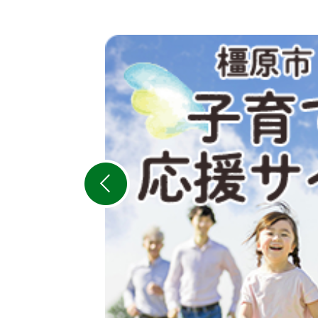
2
枚
目
の
ス
ラ
イ
ド