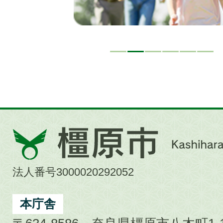
橿
原
市
法人番号3000020292052
Kashihara
City
本庁舎