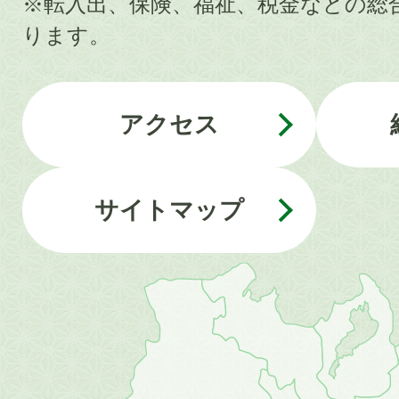
※転入出、保険、福祉、税金などの総
ります。
アクセス
サイトマップ
近
畿
地
方