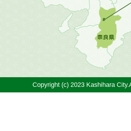
の
地
図。
橿
原
市
は
奈
Copyright (c) 2023 Kashihara City.
良
県
の
北
部