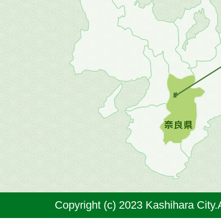
畿
地
方
の
地
図。
橿
原
市
は
奈
Copyright (c) 2023 Kashihara City.
良