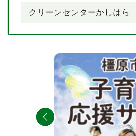
クリーンセンターかしはら
2
枚
目
の
ス
ラ
イ