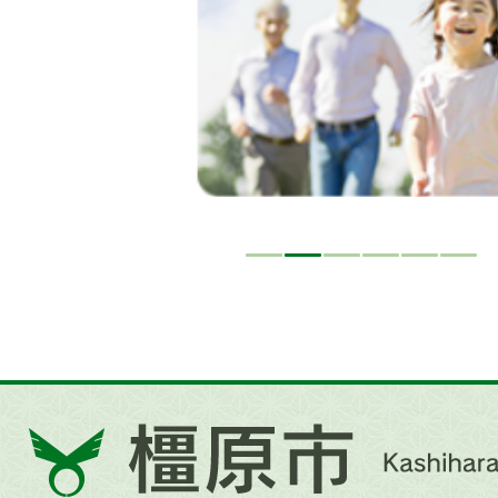
ド
橿
原