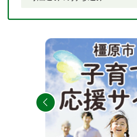
2
枚
目
の
ス
ラ
イ
ド