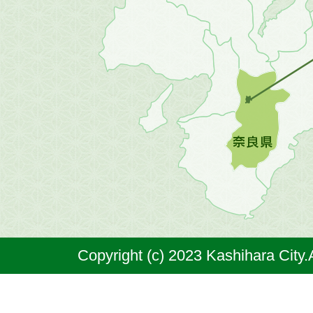
地
方
の
地
図。
橿
原
市
は
奈
Copyright (c) 2023 Kashihara City.
良
県
の