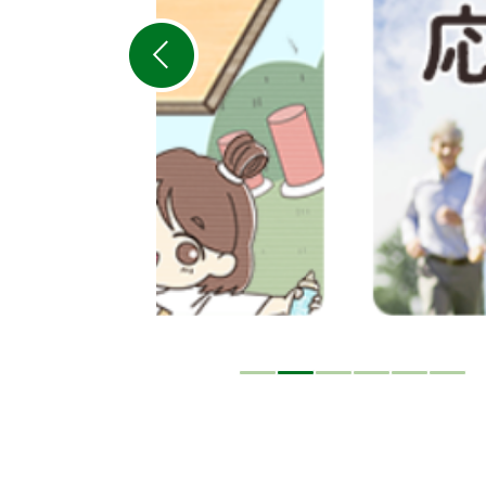
ス
ラ
イ
ド