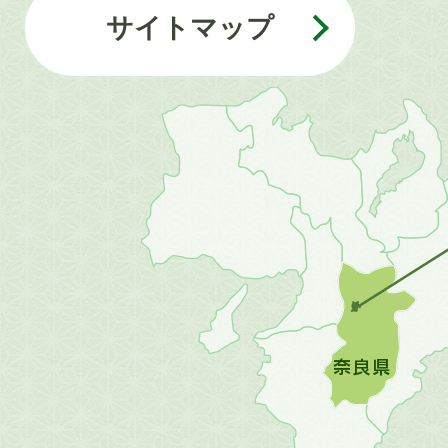
サイトマップ
近
畿
地
方
の
地
図。
橿
原
市