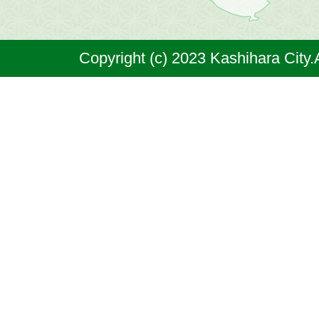
は
奈
Copyright (c) 2023 Kashihara City.
良
県
の
北
部
に
位
置
す
る
市