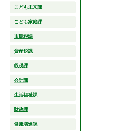
こども未来課
こども家庭課
市民税課
資産税課
収税課
会計課
生活福祉課
財政課
健康増進課