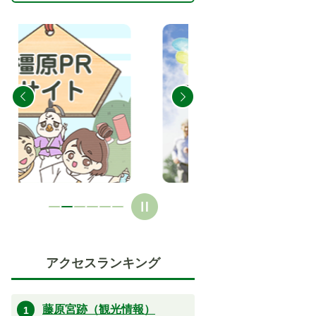
2
3
枚
枚
目
目
の
の
ス
ス
ラ
ラ
イ
イ
ド
ド
アクセスランキング
藤原宮跡（観光情報）