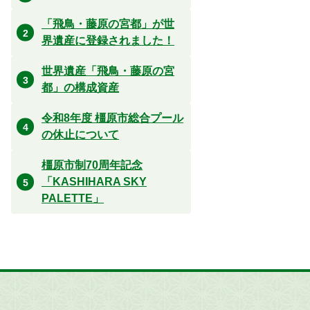
「飛鳥・藤原の宮都」が世
界遺産に登録されました！
世界遺産「飛鳥・藤原の宮
都」の構成資産
令和8年度 橿原市総合プール
の休止について
橿原市制70周年記念
「KASHIHARA SKY
PALETTE」