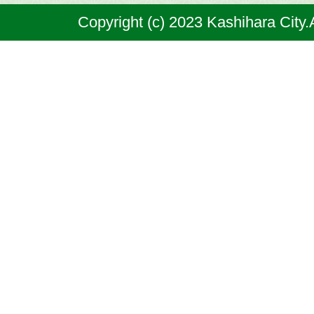
奈
Copyright (c) 2023 Kashihara City.
良
県
の
北
部
に
位
置
す
る
市
で