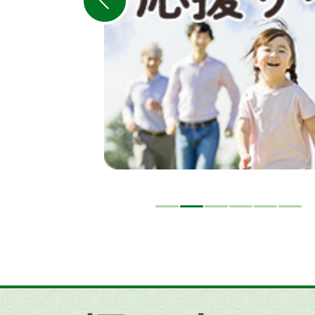
ラ
イ
ド