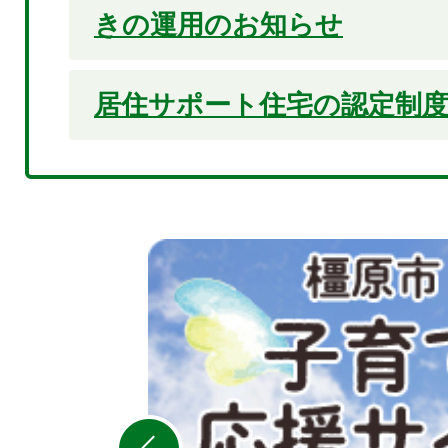
きの運用のお知らせ
居住サポート住宅の認定制
2
枚
目
の
ス