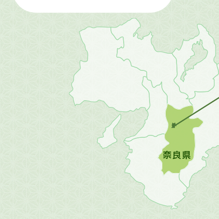
近
畿
地
方
の
地
図。
橿
原
市
は