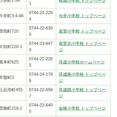
 小房町1-54
晩成小学校 トップページ
1
0744-22-226
 今井町3-4-46
今井小学校 トップページ
4
0744-22-630
1 曽我町710
真菅小学校 トップページ
0
0744-23-647
真菅北小学校 トップペー
 大垣町220-1
0
ジ
0744-22-226
7 葛本町625
耳成小学校ホームページ
5
0744-24-179
耳成南小学校 トップペー
3 常盤町3
6
ジ
3 上品寺町455
0744-22-656
耳成西小学校 トップペー
7
ジ
0744-22-640
 雲梯町216-1
金橋小学校 トップページ
0