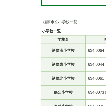
橿原市立小学校一覧
小学校一覧
学校名
畝傍南小学校
634-006
5
6
畝傍東小学校
634-004
枚
枚
目
目
畝傍北小学校
634-006
の
の
ス
ス
ラ
ラ
鴨公小学校
634-007
イ
イ
ド
ド