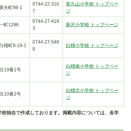
0744-22-310
香久山小学校 トップペー
 膳夫町98-1
7
ジ
0744-27-416
 一町1296
新沢小学校 トップページ
3
0744-27-548
 白橿町8-19-1
白橿小学校 トップページ
8
白橿南小学校 トップペー
目19番1号
ジ
白橿北小学校 トップペー
目10番2号
ジ
学校独自で作成しております。掲載内容については、各学