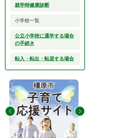
就学時健康診断
小学校一覧
公立小学校に通学する場合
の手続き
転入・転出・転居する場合
2
3
枚
枚
目
目
の
の
ス
ス
ラ
ラ
イ
イ
ド
ド