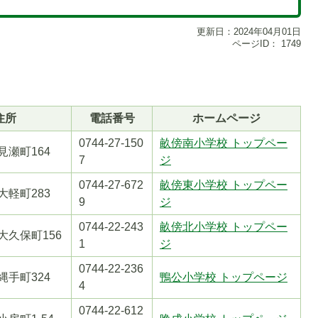
更新日：2024年04月01日
ページID：
1749
住所
電話番号
ホームページ
0744-27-150
畝傍南小学校 トップペー
4 見瀬町164
7
ジ
0744-27-672
畝傍東小学校 トップペー
1
4 大軽町283
9
ジ
枚
目
0744-22-243
畝傍北小学校 トップペー
1 大久保町156
の
1
ジ
ス
0744-22-236
ラ
3 縄手町324
鴨公小学校 トップページ
4
イ
0744-22-612
ド