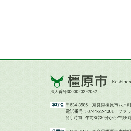
橿
原
市
法人番号3000020292052
Kashihara
City
本庁舎
〒634-8586 奈良県橿原市八木町1
電話番号：0744-22-4001
ファック
開庁時間 : 午前8時30分から午後