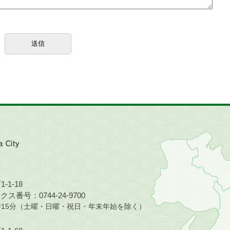
近
畿
地
方
の
-1-18
地
ス番号：0744-24-9700
図。
5時15分（土曜・日曜・祝日・年末年始を除く）
橿
原