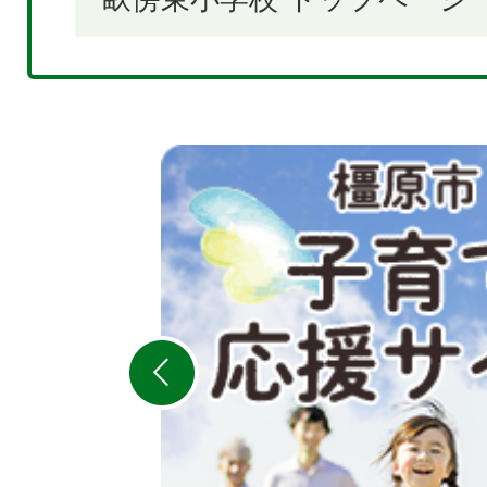
2
枚
目
の
ス
ラ
イ
ド