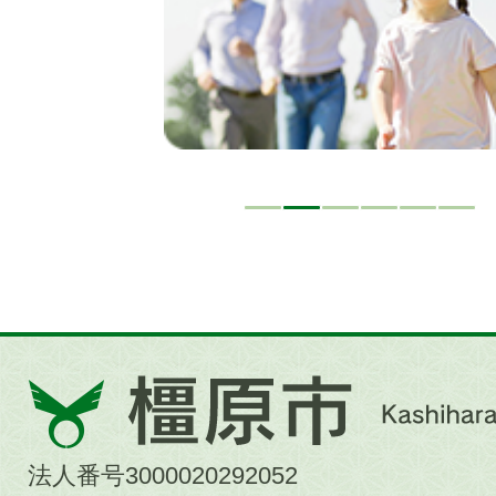
橿
原
市
法人番号3000020292052