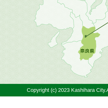
地
方
の
地
図。
橿
原
市
は
奈
Copyright (c) 2023 Kashihara City.
良
県