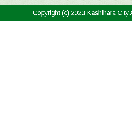
奈
Copyright (c) 2023 Kashihara City.
良
県
の
北
部
に
位
置
す
る
市
で