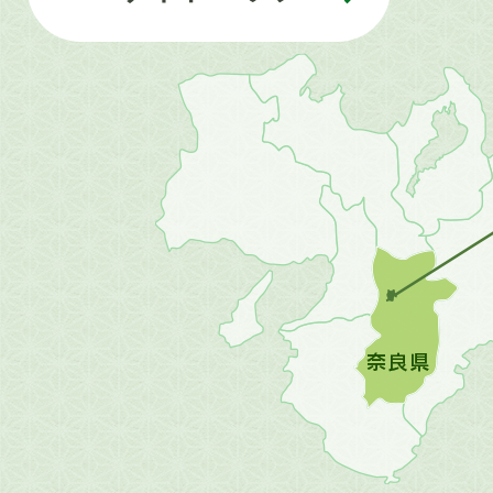
近
畿
地
方
の
地
図。
橿
原
市
は