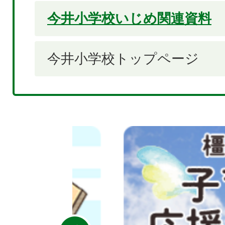
今井小学校いじめ関連資料
今井小学校トップページ
2
枚
目
の
ス