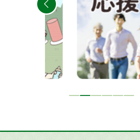
ラ
イ
ド