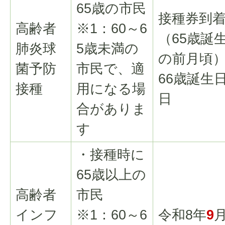
65歳の市民
接種券到
高齢者
※1：60～6
（65歳誕
肺炎球
5歳未満の
の前月頃
菌予防
市民で、適
66歳誕生
接種
用になる場
日
合がありま
す
・接種時に
65歳以上の
高齢者
市民
インフ
※1：60～6
令和8年
9
月