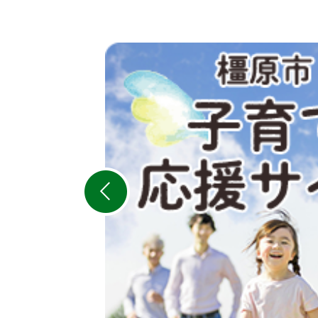
2
枚
目
の
ス
ラ
イ
ド