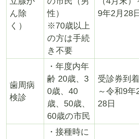
立腺が
の市民（男
（4月末）
ん除
性）
9年2月28
く）
※70歳以上
の方は手続
き不要
・年度内年
齢 20歳、3
受診券到
歯周病
0歳、40
～令和9年
検診
歳、50歳、
28日
60歳の市民
・接種時に