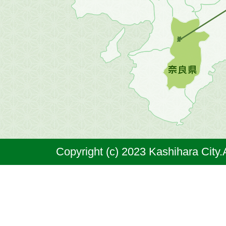
の
地
図。
橿
原
市
は
奈
Copyright (c) 2023 Kashihara City.
良
県
の
北