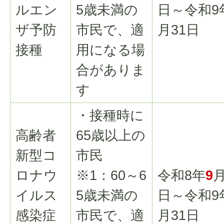
ルエン
5歳未満の
日～令和9
ザ予防
市民で、適
月31日
接種
用になる場
合がありま
す
・接種時に
高齢者
65歳以上の
新型コ
市民
ロナウ
※1：60～6
令和8年
9
月
イルス
5歳未満の
日～令和9
感染症
市民で、適
月31日