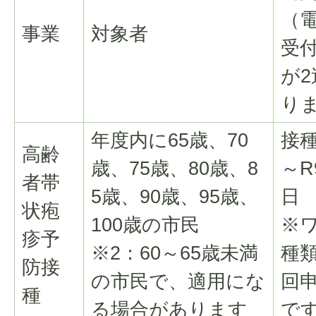
（
事業
対象者
受
が
り
年度内に65歳、70
接
高齢
歳、75歳、80歳、8
～R
者帯
5歳、90歳、95歳、
日
状疱
100歳の市民
※
疹予
※2：60～65歳未満
種
防接
の市民で、適用にな
回
種
る場合があります
で