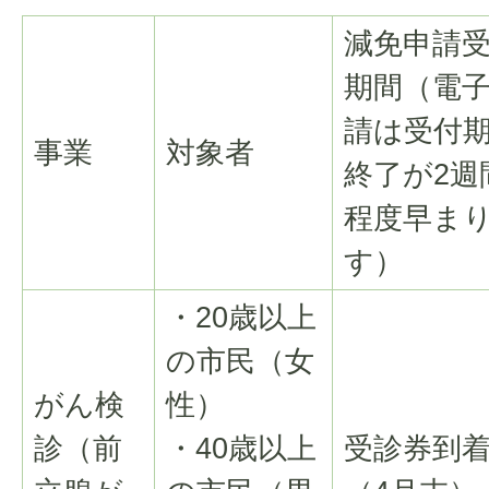
減免申請
期間（電
請は受付
事業
対象者
終了が2週
程度早ま
す）
・20歳以上
の市民（女
がん検
性）
診（前
・40歳以上
受診券到