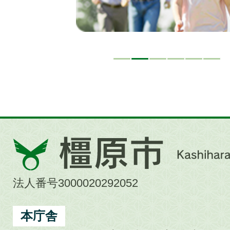
橿
原
市
法人番号3000020292052
Kashihara
City
本庁舎