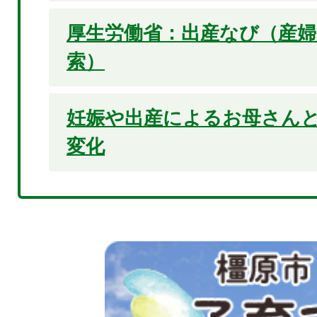
厚生労働省：出産なび（産婦
索）
妊娠や出産によるお母さん
変化
2
枚
目