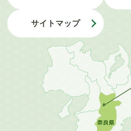
サイトマップ
近
畿
地
方
の
地
図。
橿
原