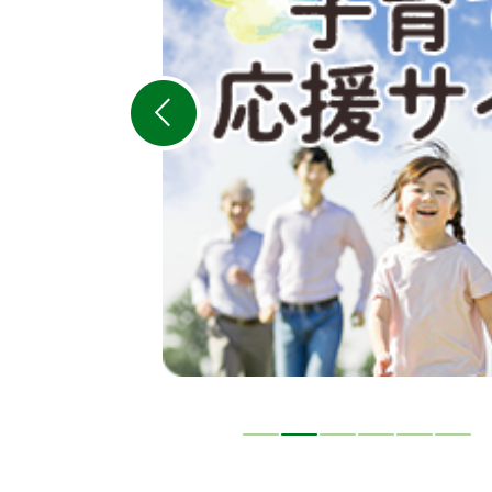
の
ス
ラ
イ
ド