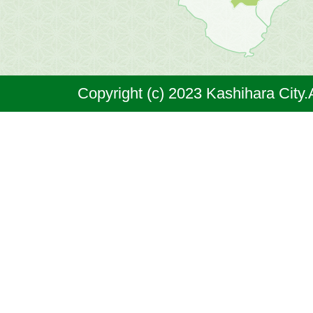
市
は
奈
Copyright (c) 2023 Kashihara City.
良
県
の
北
部
に
位
置
す