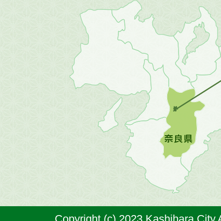
近
畿
地
方
の
地
図。
橿
原
市
は
奈
Copyright (c) 2023 Kashihara City.