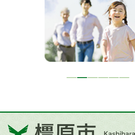
イ
ド
橿