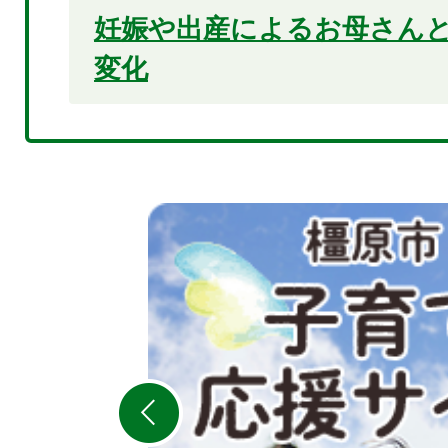
妊娠や出産によるお母さん
変化
2
枚
目
の
ス
ラ