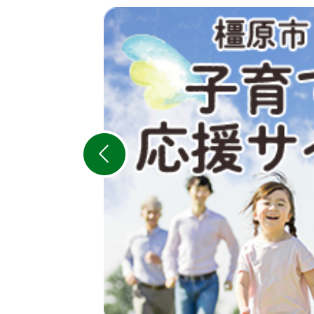
2
枚
目
の
ス
ラ
イ
ド