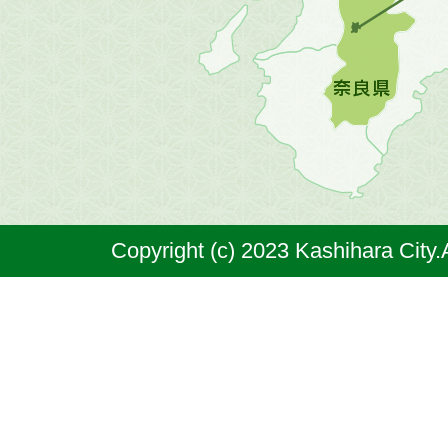
地
図。
橿
原
市
は
奈
Copyright (c) 2023 Kashihara City.
良
県
の
北
部
に