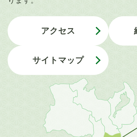
ります。
アクセス
サイトマップ
近
畿
地
方
の