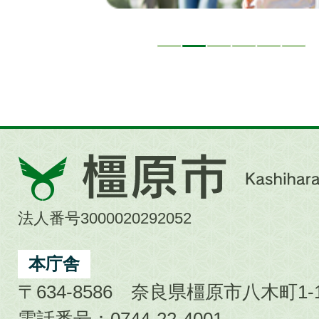
橿
原
市
法人番号3000020292052
Kashihara
City
本庁舎
〒634-8586 奈良県橿原市八木町1-1
電話番号：0744-22-4001