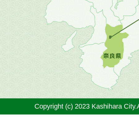
方
の
地
図。
橿
原
市
は
奈
Copyright (c) 2023 Kashihara City.
良
県
の