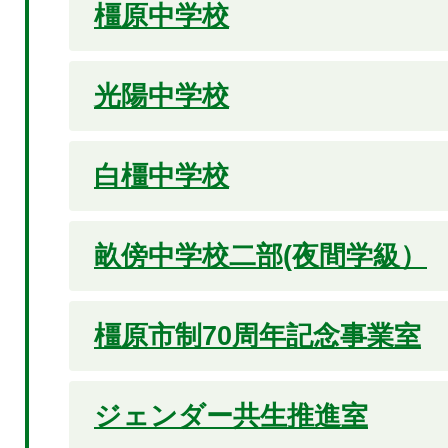
橿原中学校
光陽中学校
白橿中学校
畝傍中学校二部(夜間学級）
橿原市制70周年記念事業室
ジェンダー共生推進室