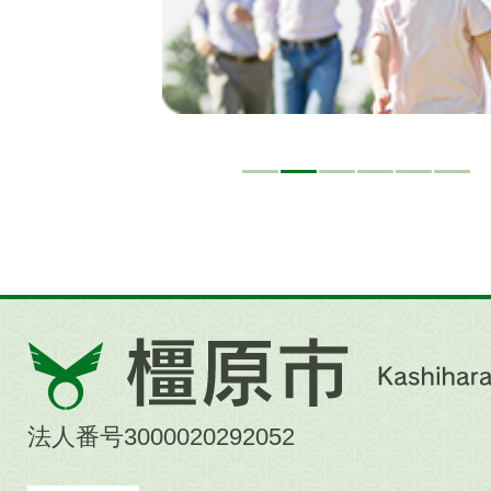
橿
原
市
法人番号3000020292052
Kashihara