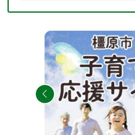
2
枚
目
の
ス
ラ
イ
ド