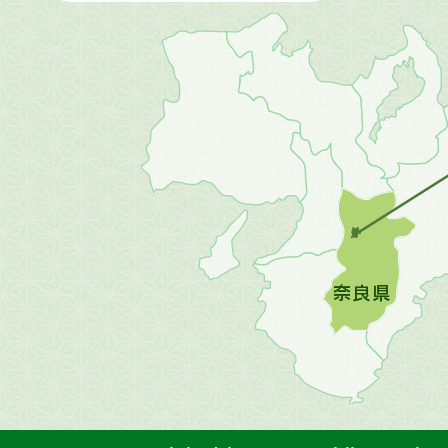
近
畿
地
方
の
地
図。
橿
原
市
は
奈