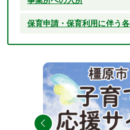
事業所への入所
保育申請・保育利用に伴う各
2
枚
目
の
ス
ラ