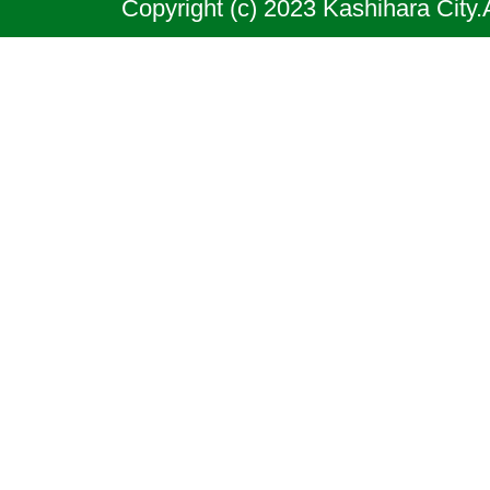
Copyright (c) 2023 Kashihara City.
良
県
の
北
部
に
位
置
す
る
市
で
あ