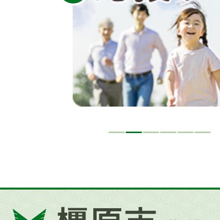
イ
ド
橿