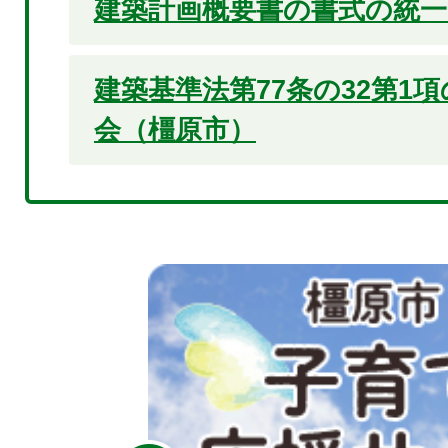
建築計画概要書の書式の統
建築基準法第77条の32第1
会（橿原市）
2
枚
目
の
ス