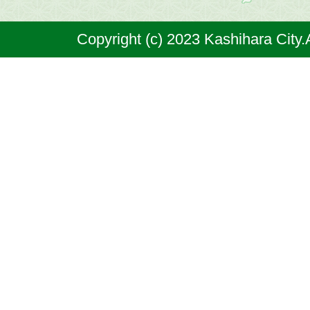
奈
Copyright (c) 2023 Kashihara City.
良
県
の
北
部
に
位
置
す
る
市