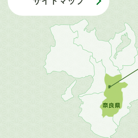
サイトマップ
近
畿
地
方
の
地
図。
橿
原
市
は