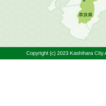
図。
橿
原
市
は
奈
Copyright (c) 2023 Kashihara City.
良
県
の
北
部
に
位