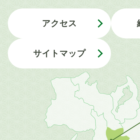
アクセス
サイトマップ
近
畿
地
方
の
地