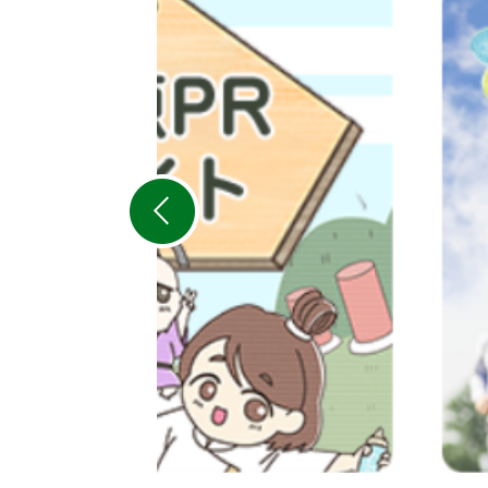
2
枚
目
の
ス
ラ
イ
ド