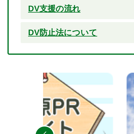
DV支援の流れ
DV防止法について
2
枚
目
の
ス