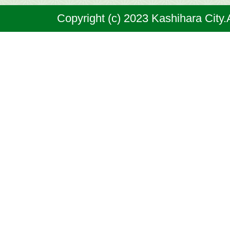
奈
Copyright (c) 2023 Kashihara City.
良
県
の
北
部
に
位
置
す
る
市
で