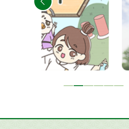
ラ
イ
ド