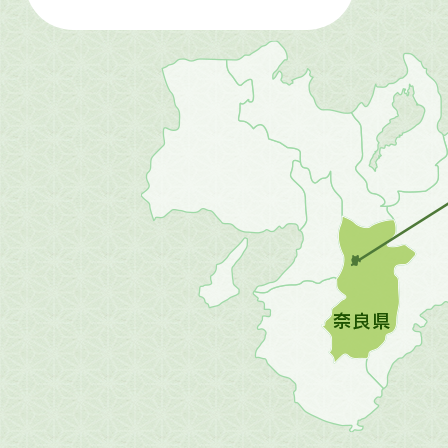
近
畿
地
方
の
地
図。
橿
原
市
は