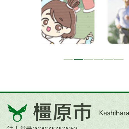
ド
橿
原
市
法人番号3000020292052