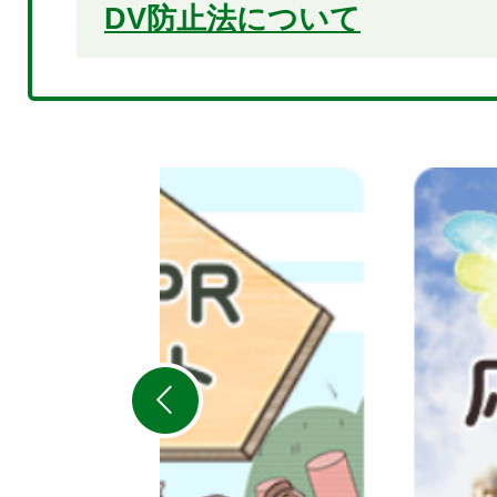
DV防止法について
2
枚
目
の
ス
ラ
イ