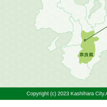
畿
地
方
の
地
図。
橿
原
市
は
奈
Copyright (c) 2023 Kashihara City.
良
県