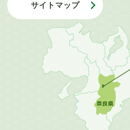
サイトマップ
近
畿
地
方
の
地
図。
橿
原
市