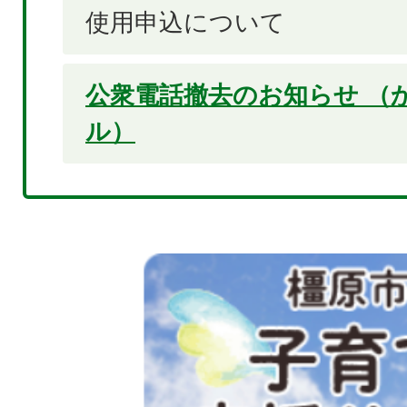
使用申込について
公衆電話撤去のお知らせ （
ル）
2
枚
目
の