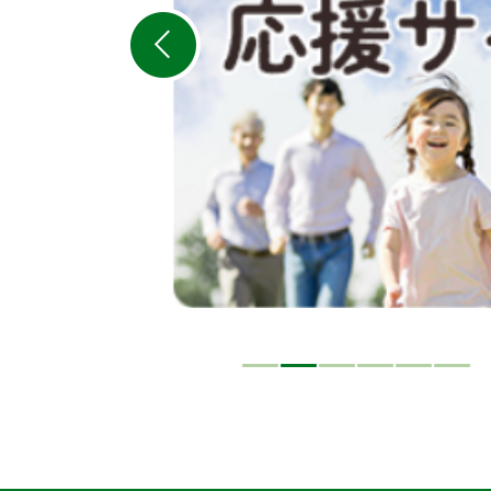
ス
ラ
イ
ド