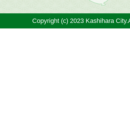
は
奈
Copyright (c) 2023 Kashihara City.
良
県
の
北
部
に
位
置
す
る
市