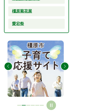
橿原菊花展
愛宕祭
2
3
枚
枚
目
目
の
の
ス
ス
ラ
ラ
イ
イ
ド
ド