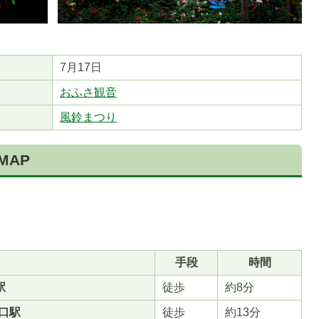
7月17日
おふさ観音
風鈴まつり
1
枚
MAP
目
の
ス
ラ
イ
ド
手段
時間
駅
徒歩
約8分
口駅
徒歩
約13分