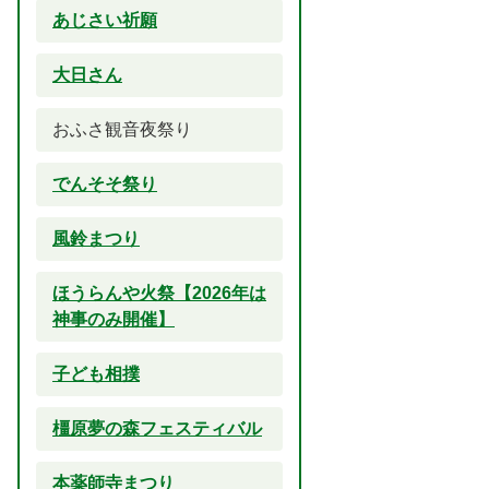
あじさい祈願
大日さん
おふさ観音夜祭り
でんそそ祭り
風鈴まつり
ほうらんや火祭【2026年は
神事のみ開催】
子ども相撲
橿原夢の森フェスティバル
本薬師寺まつり