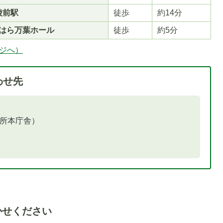
陵前駅
徒歩
約14分
しはら万葉ホール
徒歩
約5分
ージへ）
わせ先
役所本庁舎）
かせください