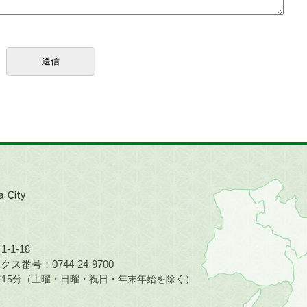
近
畿
地
方
の
-1-18
地
ス番号：0744-24-9700
図。
5時15分（土曜・日曜・祝日・年末年始を除く）
橿
原