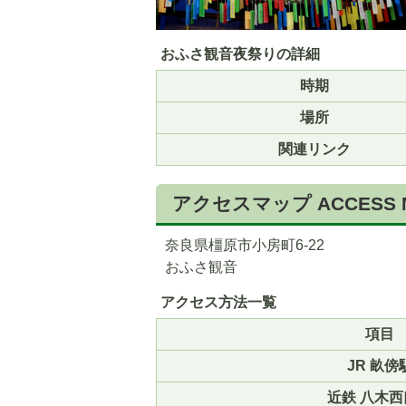
おふさ観音夜祭りの詳細
時期
場所
関連リンク
5
6
枚
枚
アクセスマップ
ACCESS 
目
目
の
の
ス
ス
奈良県橿原市小房町6-22
ラ
ラ
おふさ観音
イ
イ
アクセス方法一覧
ド
ド
項目
JR 畝傍
近鉄 八木西