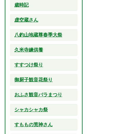
歳時記
虚空蔵さん
八釣山地蔵尊春季大祭
久米寺練供養
すすつけ祭り
御厨子観音花祭り
おふさ観音バラまつり
シャカシャカ祭
すももの荒神さん