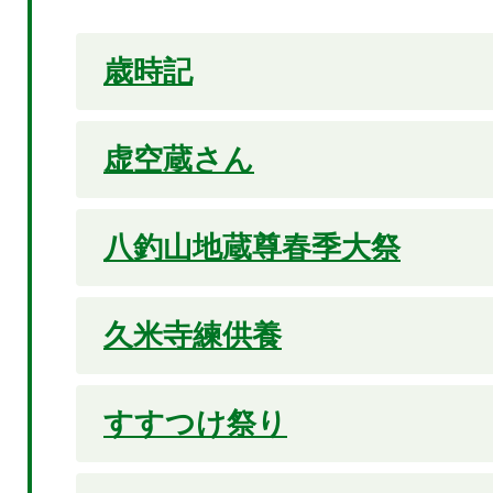
歳時記
虚空蔵さん
八釣山地蔵尊春季大祭
久米寺練供養
すすつけ祭り