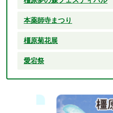
橿原夢の森フェスティバル
本薬師寺まつり
橿原菊花展
愛宕祭
2
枚