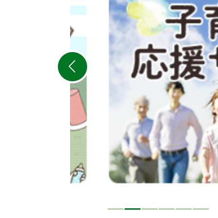
目
の
ス
ラ
イ
ド