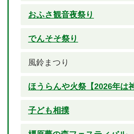
おふさ観音夜祭り
でんそそ祭り
風鈴まつり
ほうらんや火祭【2026年は
子ども相撲