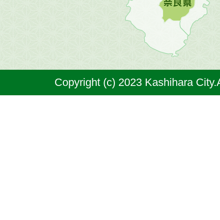
原
市
は
奈
Copyright (c) 2023 Kashihara City.
良
県
の
北
部
に
位
置