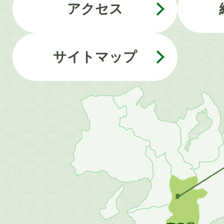
アクセス
サイトマップ
近
畿
地
方
の
地
図。
橿