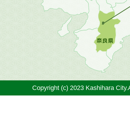
の
地
図。
橿
原
市
は
奈
Copyright (c) 2023 Kashihara City.
良
県
の
北