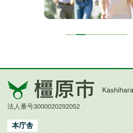
橿
原
市
法人番号3000020292052
Kashihara
City
本庁舎