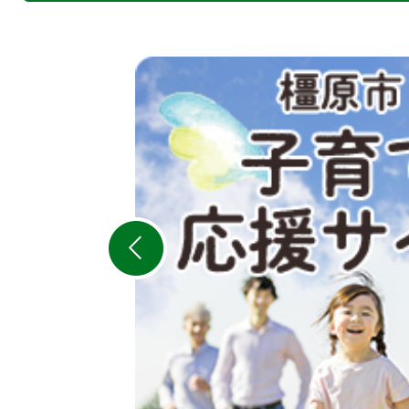
2
枚
目
の
ス
ラ
イ
ド