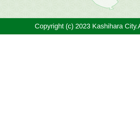
は
奈
Copyright (c) 2023 Kashihara City.
良
県
の
北
部
に
位
置
す
る