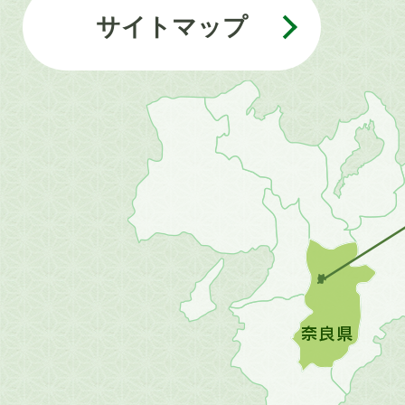
サイトマップ
近
畿
地
方
の
地
図。
橿
原
市