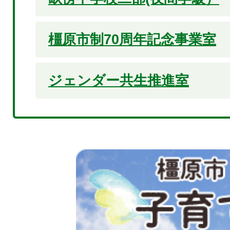
橿原市制70周年記念事業室
ジェンダー共生推進室
2
枚
目
の