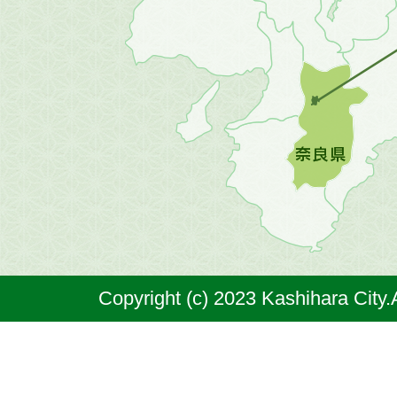
方
の
地
図。
橿
原
市
は
奈
Copyright (c) 2023 Kashihara City.
良
県
の