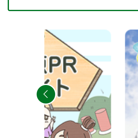
2
枚
目
の
ス
ラ
イ
ド