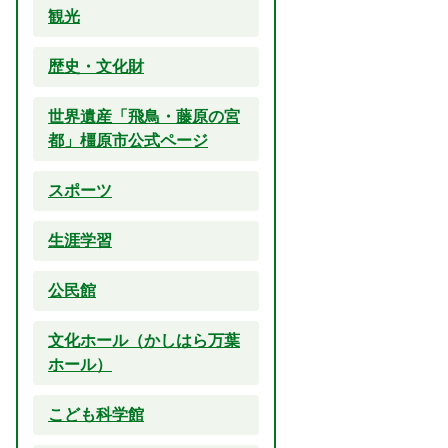
観光
歴史・文化財
世界遺産「飛鳥・藤原の宮
都」橿原市公式ページ
スポーツ
生涯学習
公民館
文化ホール（かしはら万葉
ホール）
こども科学館