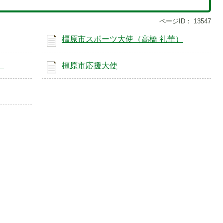
ページID：
13547
橿原市スポーツ大使（高橋 礼華）
）
橿原市応援大使