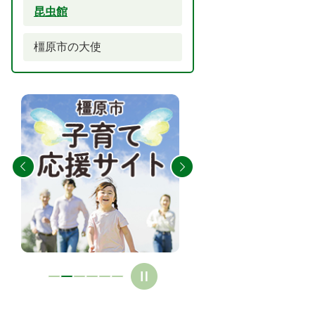
昆虫館
橿原市の大使
2
3
枚
枚
目
目
の
の
ス
ス
ラ
ラ
イ
イ
ド
ド