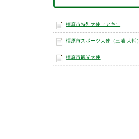
橿原市特別大使（アキ）
橿原市スポーツ大使（三浦 大輔
橿原市観光大使