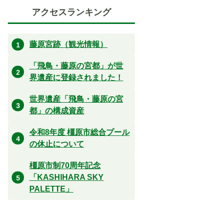
アクセスランキング
藤原宮跡（観光情報）
「飛鳥・藤原の宮都」が世
界遺産に登録されました！
世界遺産「飛鳥・藤原の宮
都」の構成資産
令和8年度 橿原市総合プール
の休止について
橿原市制70周年記念
「KASHIHARA SKY
PALETTE」