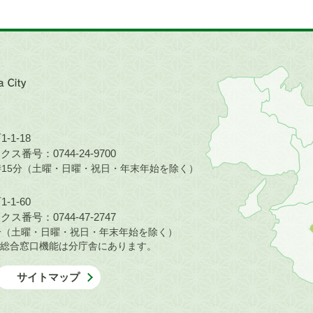
近
畿
地
方
の
-1-18
地
ス番号：0744-24-9700
図。
5時15分（土曜・日曜・祝日・年末年始を除く）
橿
原
-1-60
市
ス番号：0744-47-2747
は
30分（土曜・日曜・祝日・年末年始を除く）
奈
総合窓口機能は分庁舎にあります。
良
県
サイトマップ
の
北
部