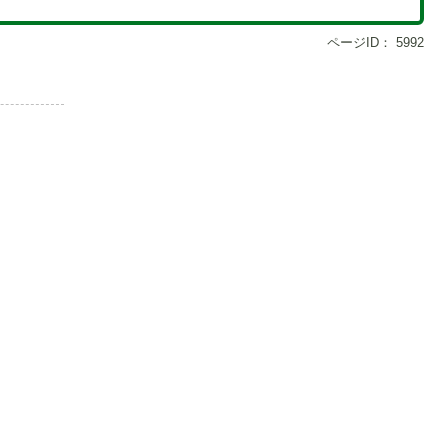
ページID：
5992
1
枚
目
の
ス
ラ
イ
ド