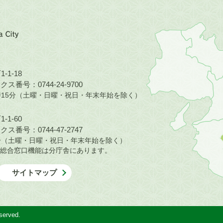
近
畿
地
方
の
-1-18
地
ス番号：0744-24-9700
図。
5時15分（土曜・日曜・祝日・年末年始を除く）
橿
原
-1-60
市
ス番号：0744-47-2747
は
30分（土曜・日曜・祝日・年末年始を除く）
奈
総合窓口機能は分庁舎にあります。
良
県
サイトマップ
の
北
部
に
served.
位