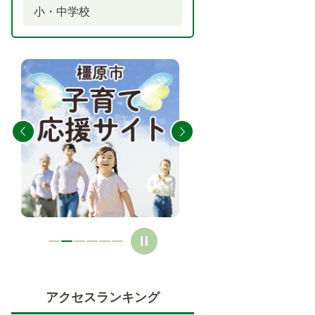
小・中学校
2
3
枚
枚
目
目
の
の
ス
ス
ラ
ラ
イ
イ
ド
ド
アクセスランキング