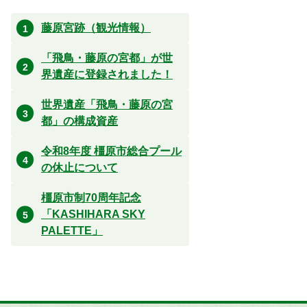
藤原宮跡（観光情報）
「飛鳥・藤原の宮都」が世
界遺産に登録されました！
世界遺産「飛鳥・藤原の宮
都」の構成資産
令和8年度 橿原市総合プール
の休止について
橿原市制70周年記念
「KASHIHARA SKY
PALETTE」