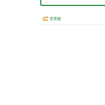
中学校
5
6
枚
枚
目
目
の
の
ス
ス
ラ
ラ
イ
イ
ド
ド