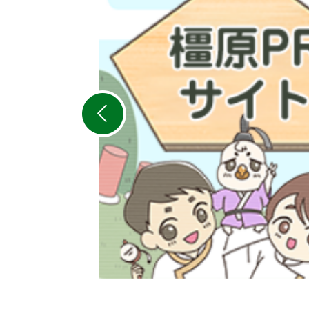
枚
目
の
ス
ラ
イ
ド