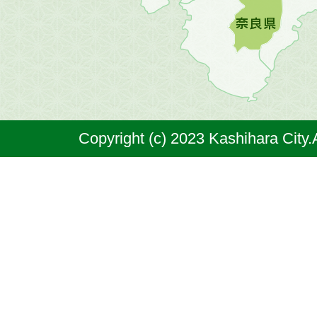
橿
原
市
は
奈
Copyright (c) 2023 Kashihara City.
良
県
の
北
部
に
位