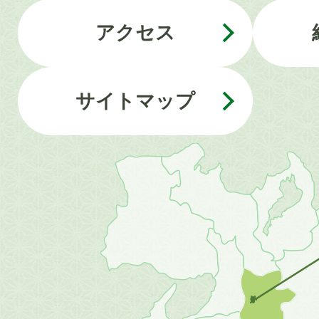
アクセス
サイトマップ
近
畿
地
方
の
地
図。